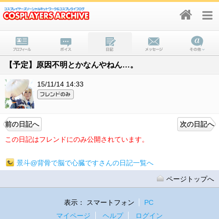
【予定】原因不明とかなんやねん…。
15/11/14 14:33
前の日記へ
次の日記へ
この日記はフレンドにのみ公開されています。
景斗@背骨で脳で心臓ですさんの日記一覧へ
ページトップへ
表示：
スマートフォン
PC
マイページ
ヘルプ
ログイン