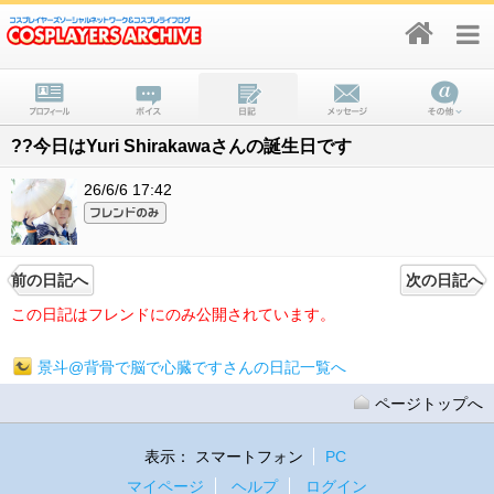
??今日はYuri Shirakawaさんの誕生日です
26/6/6 17:42
前の日記へ
次の日記へ
この日記はフレンドにのみ公開されています。
景斗@背骨で脳で心臓ですさんの日記一覧へ
ページトップへ
表示：
スマートフォン
PC
マイページ
ヘルプ
ログイン