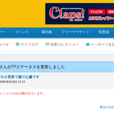
リー
イベント
掲示板
フリーマーケット
知恵袋
ュール
ライフログ
名刺コレクション
メッセージを
香さんが??ステータスを更新しました
景斗@背骨で脳で心臓です
026年06月16日 12:13
フレンドにのみ公開されています。
過去の日