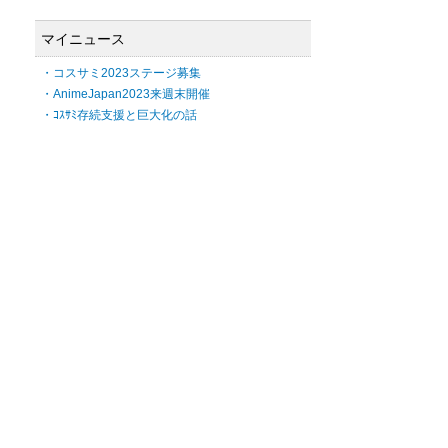
マイニュース
・コスサミ2023ステージ募集
・AnimeJapan2023来週末開催
・ｺｽｻﾐ存続支援と巨大化の話