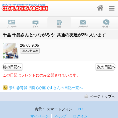
千晶 千晶さんとつながろう: 共通の友達が25+人います
26/7/8 9:05
前の日記へ
次の日記へ
この日記はフレンドにのみ公開されています。
景斗@背骨で脳で心臓ですさんの日記一覧へ
ページトップへ
表示：
スマートフォン
PC
マイページ
ヘルプ
ログイン