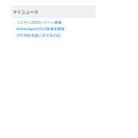
マイニュース
・コスサミ2023ステージ募集
・AnimeJapan2023来週末開催
・ｺｽｻﾐ存続支援と巨大化の話