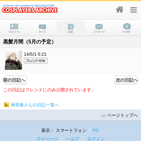
黒髪月間（5月の予定）
14/5/1 0:21
前の日記へ
次の日記へ
この日記はフレンドにのみ公開されています。
神里奏さんの日記一覧へ
ページトップへ
表示：
スマートフォン
PC
マイページ
ヘルプ
ログイン