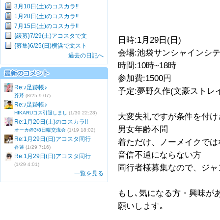
3月10日(土)のコスカラ!!
1月20日(土)のコスカラ!!
7月15日(土)のコスカラ!!
{緩募}7/29(土)アコスタで文
日時:1月29日(日)
{募集}6/25(日)横浜で文スト
会場:池袋サンシャインシ
過去の日記へ
時間:10時~18時
参加費:1500円
Re:♪足跡帳♪
予定:夢野久作(文豪ストレ
芥芹
(8/25 9:07)
Re:♪足跡帳♪
HIKARUコス引退しまし
(1/30 22:28)
大変失礼ですが条件を付け
Re:1月20日(土)のコスカラ!!
男女年齢不問
オーカ@3/8日曜交流会
(1/19 18:02)
Re:1月29日(日)アコスタ同行
着ただけ、ノーメイクでは
香蓮
(1/29 7:16)
音信不通にならない方
Re:1月29日(日)アコスタ同行
(1/29 4:01)
同行者様募集なので、ジャ
一覧を見る
もし､気になる方・興味が
願いします｡