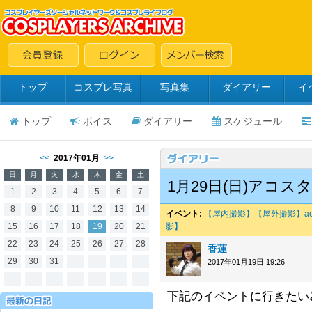
トップ
コスプレ写真
写真集
ダイアリー
イ
トップ
ボイス
ダイアリー
スケジュール
<<
2017年01月
>>
日
月
火
水
木
金
土
1月29日(日)アコス
1
2
3
4
5
6
7
8
9
10
11
12
13
14
イベント:
【屋内撮影】【屋外撮影】aco
15
16
17
18
19
20
21
影】
22
23
24
25
26
27
28
香蓮
29
30
31
2017年01月19日 19:26
下記のイベントに行きたい