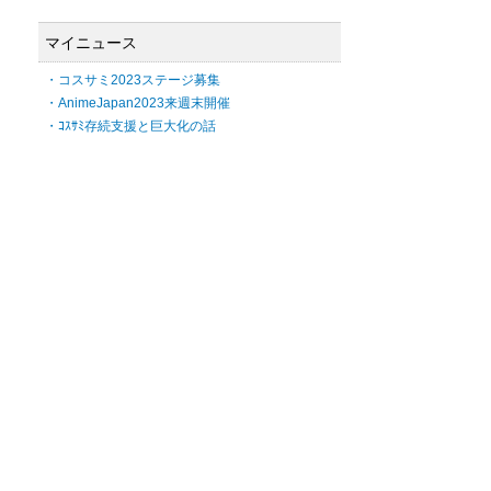
マイニュース
・コスサミ2023ステージ募集
・AnimeJapan2023来週末開催
・ｺｽｻﾐ存続支援と巨大化の話