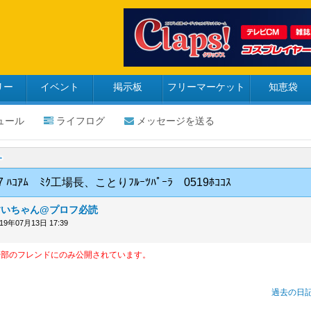
リー
イベント
掲示板
フリーマーケット
知恵袋
ュール
ライフログ
メッセージを送る
17 ﾊｺｱﾑ ﾐｸ工場長、ことりﾌﾙｰﾂﾊﾟｰﾗ 0519ﾎｺｺｽ
すいちゃん@プロフ必読
019年07月13日 17:39
一部のフレンドにのみ公開されています。
過去の日