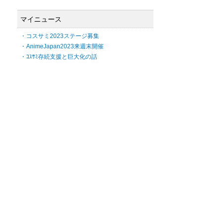
マイニュース
・コスサミ2023ステージ募集
・AnimeJapan2023来週末開催
・ｺｽｻﾐ存続支援と巨大化の話