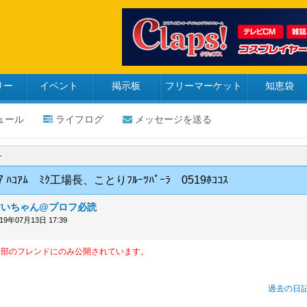
リー
イベント
掲示板
フリーマーケット
知恵袋
ュール
ライフログ
メッセージを送る
17 ﾊｺｱﾑ ﾐｸ工場長、ことりﾌﾙｰﾂﾊﾟｰﾗ 0519ﾎｺｺｽ
すいちゃん@プロフ必読
019年07月13日 17:39
一部のフレンドにのみ公開されています。
過去の日