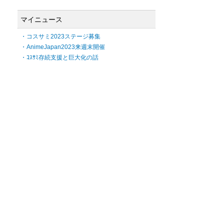
マイニュース
・コスサミ2023ステージ募集
・AnimeJapan2023来週末開催
・ｺｽｻﾐ存続支援と巨大化の話