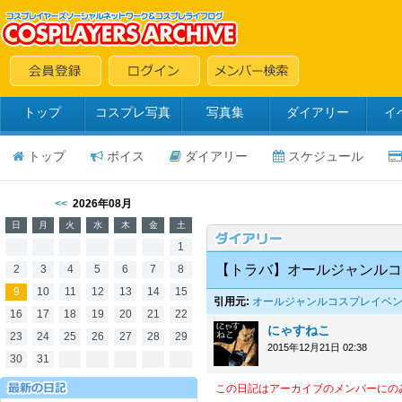
トップ
コスプレ写真
写真集
ダイアリー
イ
トップ
ボイス
ダイアリー
スケジュール
<<
2026年08月
日
月
火
水
木
金
土
1
【トラバ】オールジャンルコ
2
3
4
5
6
7
8
9
10
11
12
13
14
15
引用元:
オールジャンルコスプレイベ
16
17
18
19
20
21
22
にゃすねこ
23
24
25
26
27
28
29
2015年12月21日 02:38
30
31
この日記はアーカイブのメンバーにの