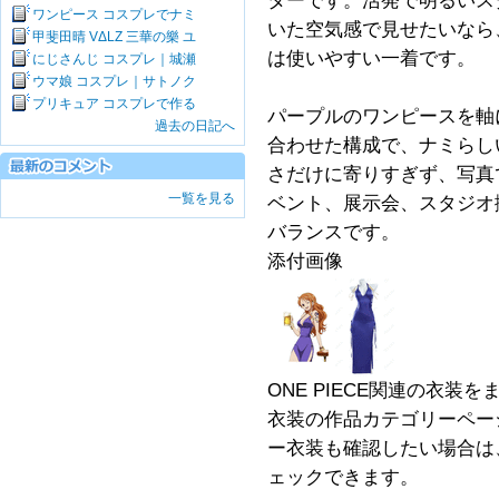
ターです。活発で明るいス
ワンピース コスプレでナミ
いた空気感で見せたいなら、O
甲斐田晴 VΔLZ 三華の樂 ユ
は使いやすい一着です。
にじさんじ コスプレ｜城瀬
ウマ娘 コスプレ｜サトノク
プリキュア コスプレで作る
パープルのワンピースを軸
過去の日記へ
合わせた構成で、ナミらし
さだけに寄りすぎず、写真
一覧を見る
ベント、展示会、スタジオ
バランスです。
添付画像
ONE PIECE関連の衣
衣装の作品カテゴリーペー
ー衣装も確認したい場合は、
ェックできます。