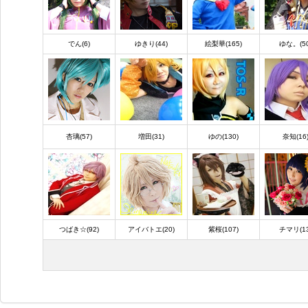
でん(6)
ゆきり(44)
絵梨華(165)
ゆな。(50
杏璃(57)
増田(31)
ゆの(130)
奈知(16
つばき☆(92)
アイバトエ(20)
紫桜(107)
チマリ(13