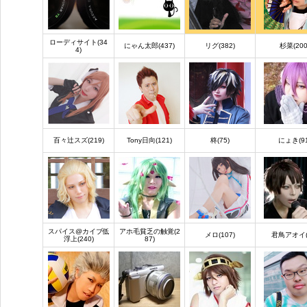
ローディサイト(34
にゃん太郎(437)
リグ(382)
杉菜(200
4)
百々辻スズ(219)
Tony日向(121)
柊(75)
にょき(91
スパイス@カイブ低
アホ毛貧乏の触覚(2
メロ(107)
君鳥アオイ(
浮上(240)
87)