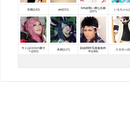
SIN@類い稀な比叡
水槻(142)
aki(221)
いもちゃん(1
(107)
サトはCCOの爺サ
刻@阿吽写真集制作
木綿(117)
スガポン(34
ー(202)
中(188)