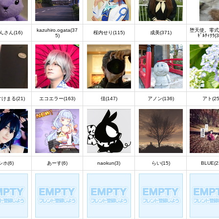
kazuhiro.ogata(37
堕天使。零式
んさん(16)
桜内せり(115)
成美(371)
5)
ｷﾞﾙﾃｨｸﾗ(3
けまる(21)
エコエラー(163)
佳(147)
アノン(136)
アト(25
シホ(6)
あーす(6)
naokun(3)
らい(15)
BLUE(2