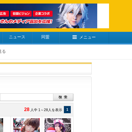
ニュース
同盟
メニュー
送る
28
1
人中 1～28人を表示