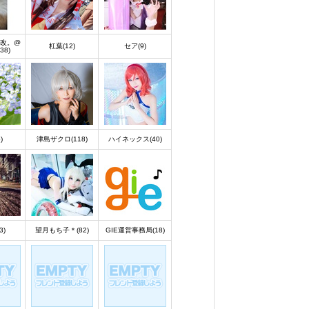
改。@
杠葉(12)
セア(9)
38)
)
津島ザクロ(118)
ハイネックス(40)
3)
望月もち子＊(82)
GIE運営事務局(18)