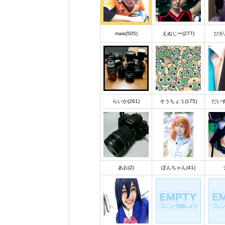
mais(505)
えぬじー(277)
ひが
らいか(261)
そうちょう(175)
だいす
あお(2)
ぽんちゃん(41)