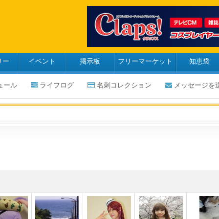
リー
イベント
掲示板
フリーマーケット
知恵袋
ュール
ライフログ
名刺コレクション
メッセージを