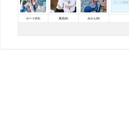
ルーイ(54)
風花(9)
みかん(9)