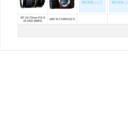
SP 24-70mm F/2.8
α99 SLT-A99V(117)
Di USD (M(65)