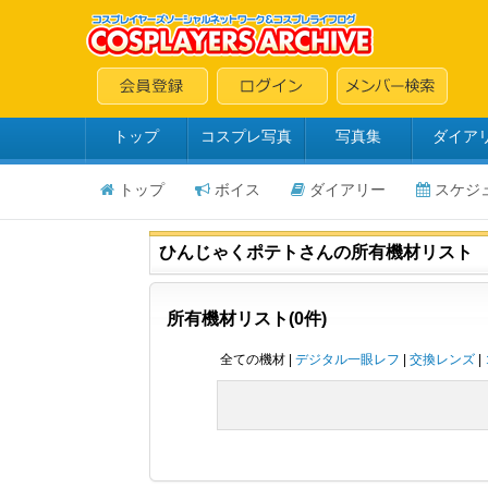
トップ
コスプレ写真
写真集
ダイア
トップ
ボイス
ダイアリー
スケジ
ひんじゃくポテトさんの所有機材リスト
所有機材リスト(0件)
全ての機材 |
デジタル一眼レフ
|
交換レンズ
|