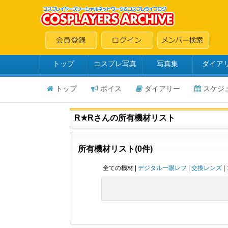
トップ
コスプレ写真
写真集
ダイア
トップ
ボイス
ダイアリー
スケジ
R★Rさんの所有機材リスト
所有機材リスト(0件)
全ての機材 |
デジタル一眼レフ
|
交換レンズ
|