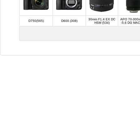
30mm F1.4 EX DC
APO 70-300
D750(565)
D600 (308)
HSM (534)
-5.6 DG MAC