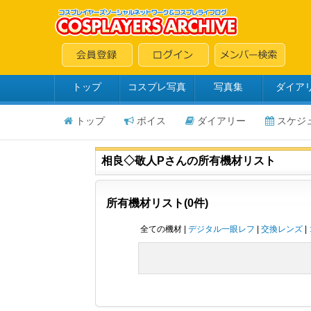
トップ
コスプレ写真
写真集
ダイア
トップ
ボイス
ダイアリー
スケジ
相良◇敬人Pさんの所有機材リスト
所有機材リスト(0件)
全ての機材 |
デジタル一眼レフ
|
交換レンズ
|