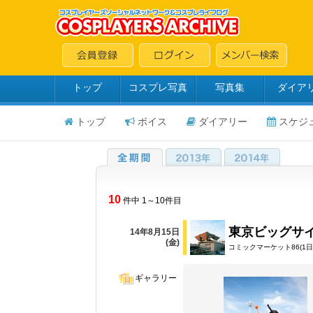
トップ
コスプレ写真
写真集
ダイア
トップ
ボイス
ダイアリー
スケジ
10
件中 1～10件目
東京ビッグサ
14年8月15日
(金)
コミックマーケット86(1日
ギャラリー