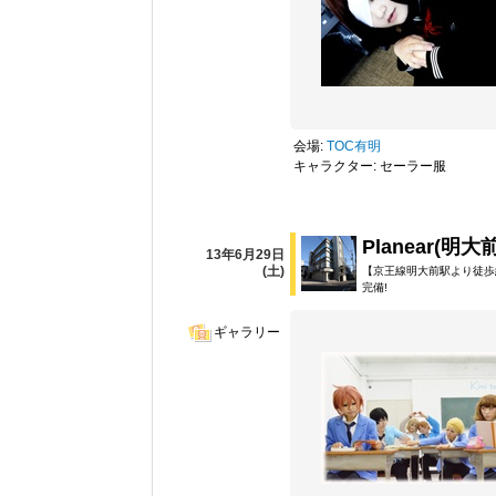
会場:
TOC有明
キャラクター: セーラー服
Planear(明
13年6月29日
(土)
【京王線明大前駅より徒歩
完備!
ギャラリー