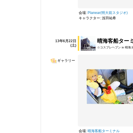
会場:
Planear(明大前スタジオ)
キャラクター: 浅羽祐希
晴海客船ター
13年6月22日
(土)
☆コスプレヘブン in 晴
ギャラリー
会場:
晴海客船ターミナル