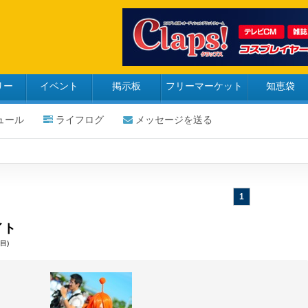
リー
イベント
掲示板
フリーマーケット
知恵袋
ュール
ライフログ
メッセージを送る
1
イト
目)