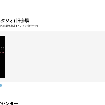
塚スタジオ) 旧会場
15 NABA笹塚廃墟イベント(お菓子付き)
会場
化センター