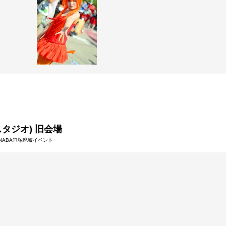
塚スタジオ) 旧会場
26 NABA笹塚廃墟イベント