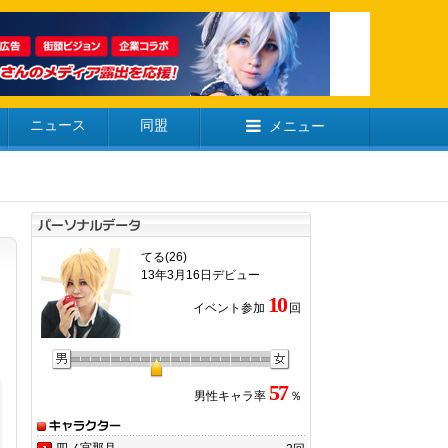
ニュース
同盟
メニュー
てる(26)
13年3月16日デビュー
10
イベント参加
回
57
男性キャラ率
％
四ノ宮那月