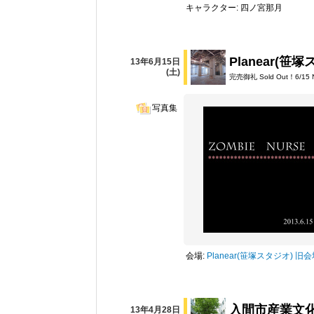
キャラクター: 四ノ宮那月
Planear(笹
13年6月15日
(土)
完売御礼 Sold Out！6/
写真集
会場:
Planear(笹塚スタジオ) 旧
入間市産業文
13年4月28日