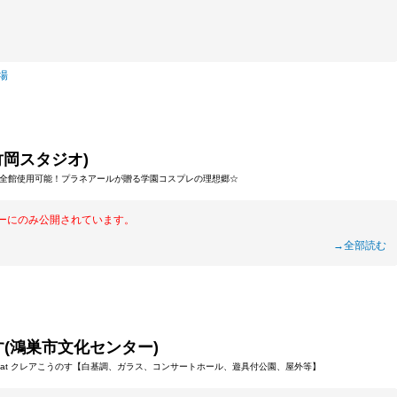
会場
津竹岡スタジオ)
全館使用可能！プラネアールが贈る学園コスプレの理想郷☆
ーにのみ公開されています。
→全部読む
(鴻巣市文化センター)
 at クレアこうのす【白基調、ガラス、コンサートホール、遊具付公園、屋外等】