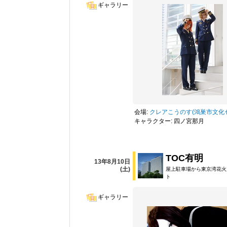
ギャラリー
会場:
クレアこうのす(鴻巣市文化
キャラクター: 四ノ宮那月
TOC有明
13年8月10日
(土)
屋上駐車場から東京湾花火
ト
ギャラリー