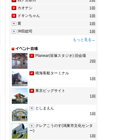
2回
カオナシ
1回
ドキンちゃん
1回
黄
1回
沖田総司
1回
もっと見る→
Planear(笹塚スタジオ) 旧会場
2回
晴海客船ターミナル
1回
東京ビッグサイト
1回
としまえん
1回
クレアこうのす(鴻巣市文化センタ
ー)
1回