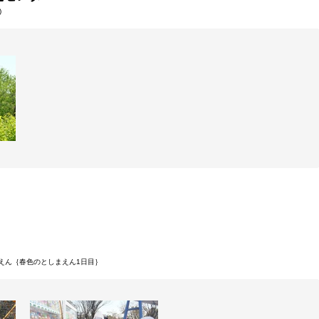
)
としまえん｛春色のとしまえん1日目｝