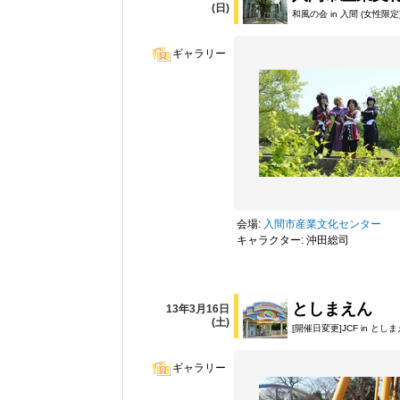
(日)
和風の会 in 入間 (女性限定
ギャラリー
会場:
入間市産業文化センター
キャラクター: 沖田総司
としまえん
13年3月16日
(土)
[開催日変更]JCF in 
ギャラリー