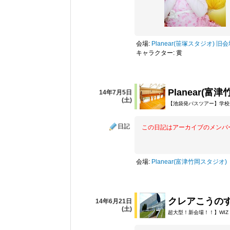
会場:
Planear(笹塚スタジオ) 旧
キャラクター: 黄
Planear(富
14年7月5日
(土)
【池袋発バスツアー】学校
日記
この日記はアーカイブのメンバ
会場:
Planear(富津竹岡スタジオ)
クレアこうのす
14年6月21日
(土)
超大型！新会場！！】WIZ