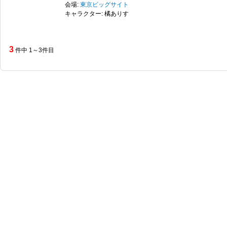
会場:
東京ビッグサイト
キャラクター: 橘ありす
3
件中 1～3件目