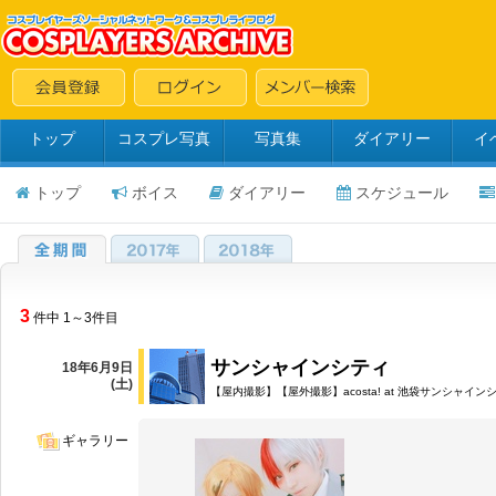
トップ
コスプレ写真
写真集
ダイアリー
イ
トップ
ボイス
ダイアリー
スケジュール
3
件中 1～3件目
サンシャインシティ
18年6月9日
(土)
【屋内撮影】【屋外撮影】acosta! at 池袋サンシャイン
ギャラリー