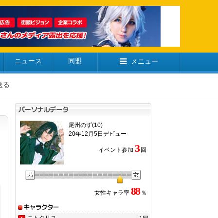
ニュース
同盟
メニュー
送る
尾州のず(10)
20年12月5日デビュー
3
イベント参加
回
88
女性キャラ率
％
ニトクリス