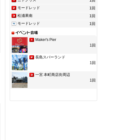
1回
モードレッド
1回
松浦果南
1回
モードレッド
1回
Maker's Pier
1回
長島スパーランド
1回
一宮 本町商店街周辺
1回