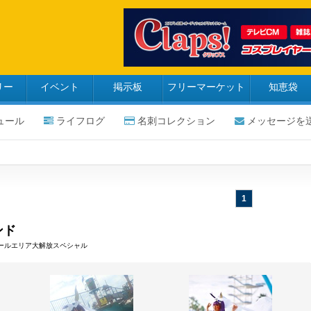
リー
イベント
掲示板
フリーマーケット
知恵袋
ュール
ライフログ
名刺コレクション
メッセージを
1
ンド
プールエリア大解放スペシャル