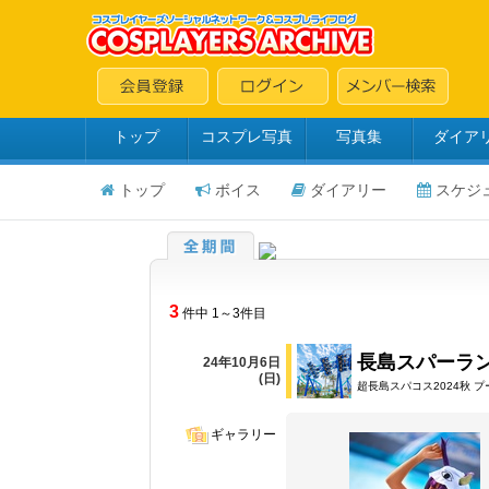
トップ
コスプレ写真
写真集
ダイア
トップ
ボイス
ダイアリー
スケジ
3
件中 1～3件目
長島スパーラ
24年10月6日
(日)
超長島スパコス2024秋 
ギャラリー