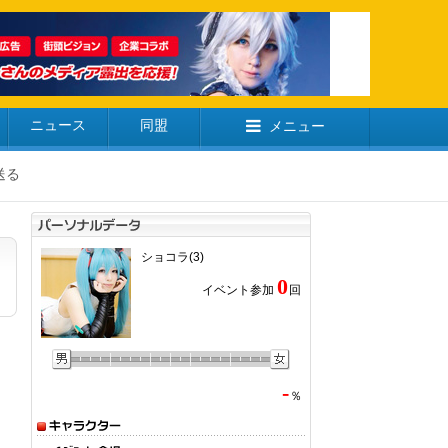
ニュース
同盟
メニュー
送る
ショコラ(3)
0
イベント参加
回
-
％