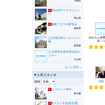
大阪府
岡山市サウスヴィレッ
ジ
岡山県
脇町うだつの町並み
徳島県
みおちん@
大理石村ロックハート
高～
城
群馬県
日田市生涯学習交流セ
ンター
大分県
もっと見る→
▼人気スタジオ
浅葉
地域:
コスフォトMint
東京都
Eスタジオ(北名古屋)