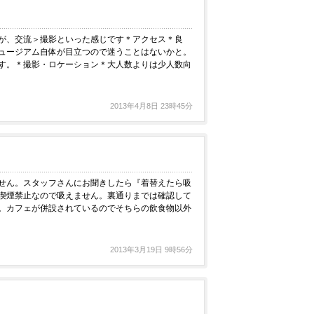
が、交流＞撮影といった感じです＊アクセス＊良
ュージアム自体が目立つので迷うことはないかと。
す。＊撮影・ロケーション＊大人数よりは少人数向
2013年4月8日 23時45分
せん。スタッフさんにお聞きしたら『着替えたら吸
喫煙禁止なので吸えません。裏通りまでは確認して
。カフェが併設されているのでそちらの飲食物以外
2013年3月19日 9時56分