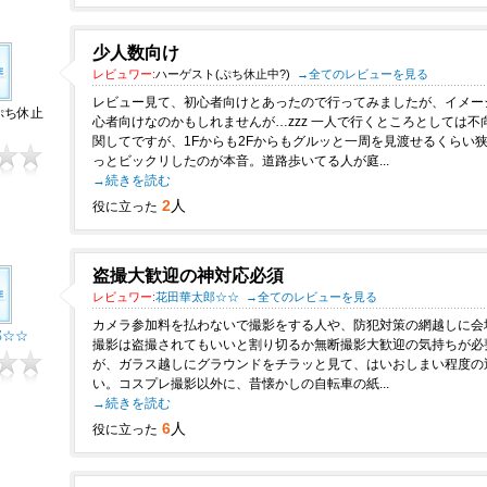
少人数向け
レビュワー:
ハーゲスト(ぷち休止中?)
→全てのレビューを見る
レビュー見て、初心者向けとあったので行ってみましたが、イメー
ぷち休止
心者向けなのかもしれませんが…zzz 一人で行くところとしては
関してですが、1Fからも2Fからもグルッと一周を見渡せるくらい
っとビックリしたのが本音。道路歩いてる人が庭...
→続きを読む
2
人
役に立った
盗撮大歓迎の神対応必須
レビュワー:
花田華太郎☆☆
→全てのレビューを見る
カメラ参加料を払わないで撮影をする人や、防犯対策の網越しに会
郎☆☆
撮影は盗撮されてもいいと割り切るか無断撮影大歓迎の気持ちが必
が、ガラス越しにグラウンドをチラッと見て、はいおしまい程度の
い。コスプレ撮影以外に、昔懐かしの自転車の紙...
→続きを読む
6
人
役に立った