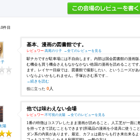
10件目
基本、漫画の図書館です。
レビュワー:
高尾のり子
→全てのレビューを見る
駅チカですが駐車場には不自由します。内部は国会図書館の漫画版
り子
む機会も買う機会さえもなかなかない他国の漫画を読めることです
ます。レイヤー目線では、図書館で撮影したい、というニーズがあ
いならよいかもしれません。手塚おさむ系です...
→続きを読む
0
人
役に立った
他では味わえない会場
レビュワー:
不可視の太陽
→全てのレビューを見る
1番の特徴はコスプレしたまま漫画が読めること。人工芝が一面に
太陽
を持ってきて読むこともできます(所蔵品の漫画を小道具に使うこと
ダン系の内装があります。最近、カフェは庭からも行き来出来るよ
フェもコスプレしたまま利用可能)。一般の方は...