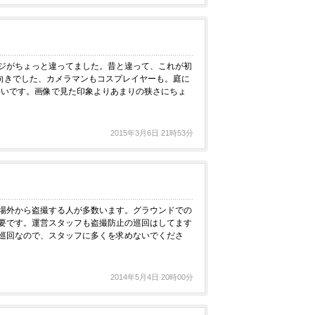
ジがちょっと違ってました。昔と違って、これが初
不向きでした、カメラマンもコスプレイヤーも。庭に
狭いです。画像で見た印象よりあまりの狭さにちょ
2015年3月6日 21時53分
場外から盗撮する人が多数います。グラウンドでの
要です。運営スタッフも盗撮防止の巡回はしてます
巡回なので、スタッフに多くを求めないでくださ
2014年5月4日 20時00分