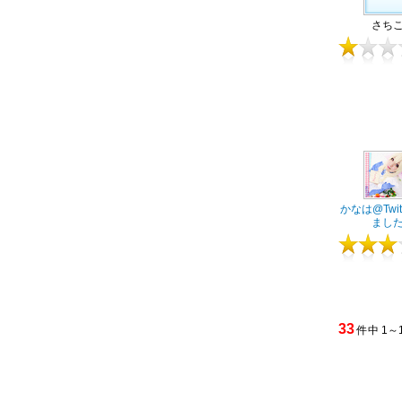
さち
かなは@Twit
まし
33
件中 1～