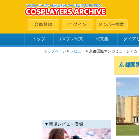
トップ
コスプレ写真
写真集
ダイア
トップページ
>
レビュー
> 京都国際マンガミュージアム
京都国
▼新規レビュー登録