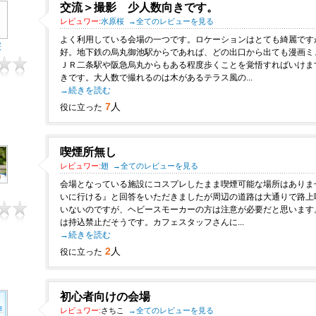
交流＞撮影 少人数向きです。
レビュワー:
水原桜
→全てのレビューを見る
よく利用している会場の一つです。ロケーションはとても綺麗です
桜
好。地下鉄の烏丸御池駅からであれば、どの出口から出ても漫画ミ
ＪＲ二条駅や阪急烏丸からもある程度歩くことを覚悟すればいけま
きです。大人数で撮れるのは木があるテラス風の...
→続きを読む
7
人
役に立った
喫煙所無し
レビュワー:
翅
→全てのレビューを見る
会場となっている施設にコスプレしたまま喫煙可能な場所はありま
いに行ける』と回答をいただきましたが周辺の道路は大通りで路上
いないのですが、ヘビースモーカーの方は注意が必要だと思います
は持込禁止だそうです。カフェスタッフさんに...
→続きを読む
2
人
役に立った
初心者向けの会場
レビュワー:
さちこ
→全てのレビューを見る