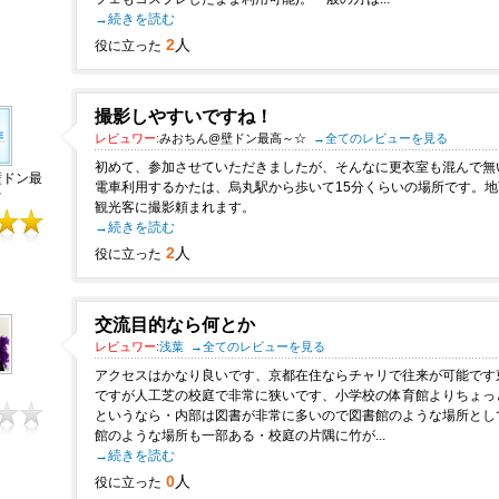
→続きを読む
2
人
役に立った
撮影しやすいですね！
レビュワー:
みおちん@壁ドン最高～☆
→全てのレビューを見る
初めて、参加させていただきましたが、そんなに更衣室も混んで無
壁ドン最
電車利用するかたは、烏丸駅から歩いて15分くらいの場所です。
☆
観光客に撮影頼まれます。
→続きを読む
2
人
役に立った
交流目的なら何とか
レビュワー:
浅葉
→全てのレビューを見る
アクセスはかなり良いです、京都在住ならチャリで往来が可能です
ですが人工芝の校庭で非常に狭いです、小学校の体育館よりちょっ
というなら・内部は図書が非常に多いので図書館のような場所とし
館のような場所も一部ある・校庭の片隅に竹が...
→続きを読む
0
人
役に立った