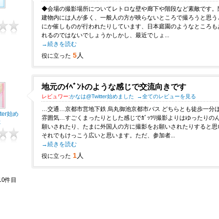
◆会場の撮影場所についてレトロな壁や廊下や階段など素敵です。
こ
建物内には人が多く、一般人の方が映らないところで撮ろうと思う
にか催しものが行われたりしています、日本庭園のようなところも
れるのではないでしょうかしかし、最近でしょ...
→続きを読む
5
人
役に立った
地元のｲﾍﾞﾝﾄのような感じで交流向きです
レビュワー:
かなは@Twitter始めました
→全てのレビューを見る
…交通…京都市営地下鉄 烏丸御池京都市バス どちらとも徒歩一分
ter始め
雰囲気…すごくまったりとした感じでｶﾞｯﾂﾘ撮影よりはゆったり
た
願いされたり、たまに外国人の方に撮影をお願いされたりすると思
それでもけっこう広いと思います。ただ、参加者...
→続きを読む
1
人
役に立った
10件目