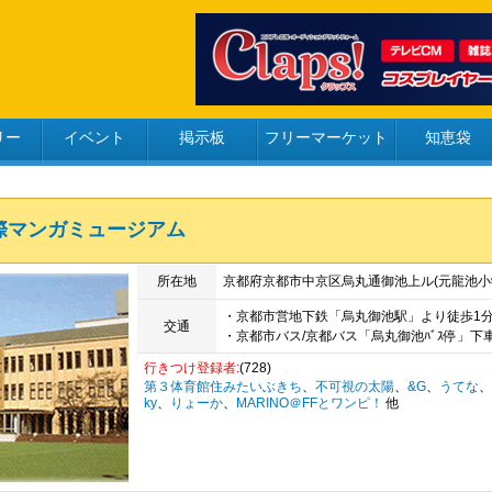
リー
イベント
掲示板
フリーマーケット
知恵袋
際マンガミュージアム
所在地
京都府京都市中京区烏丸通御池上ル(元龍池
・京都市営地下鉄「烏丸御池駅」より徒歩1
交通
・京都市バス/京都バス「烏丸御池ﾊﾞｽ停」下
行きつけ登録者:
(728)
第３体育館住みたいぶきち
、
不可視の太陽
、
&G
、
うてな
、
ky
、
りょーか
、
MARINO＠FFとワンピ！
他