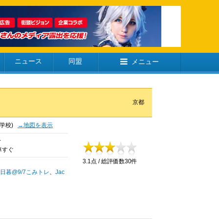
ニュース
同盟
メニュー
京都
小学校)
→地図を表示
分
車すぐ
3.1点 / 総評価数30件
日暮@9/7こみトレ
、
Jac