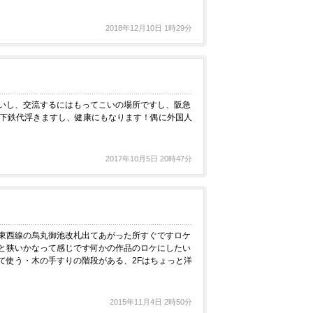
2018年12月10日 1時29分
いし、交流するにはもってこいの場所ですし、阪急
地下鉄代浮きますし、健康にもなります！偶に外国人
2017年10月5日 20時47分
東西線の烏丸御池改札出てあがった所すぐですロケ
と狭いかなって感じです何かの作品のロケにしたい
て使う・木の手すりの階段がある、2Fはちょっと洋
2015年11月4日 2時50分