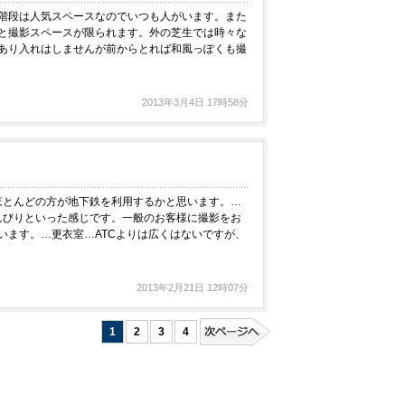
階段は人気スペースなのでいつも人がいます。また
と撮影スペースが限られます。外の芝生では時々な
あり入れはしませんが前からとれば和風っぽくも撮
2013年3月4日 17時58分
ほとんどの方が地下鉄を利用するかと思います。…
のんびりといった感じです。一般のお客様に撮影をお
います。…更衣室…ATCよりは広くはないですが、
2013年2月21日 12時07分
1
2
3
4