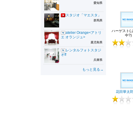
愛知県
スタジオ「マエスタ」
群馬県
ハーゲスト(
atelier Orange<アトリ
中?)
エ オランジュ>
鹿児島県
レンタルフォトスタジ
オff
兵庫県
もっと見る→
花田華太