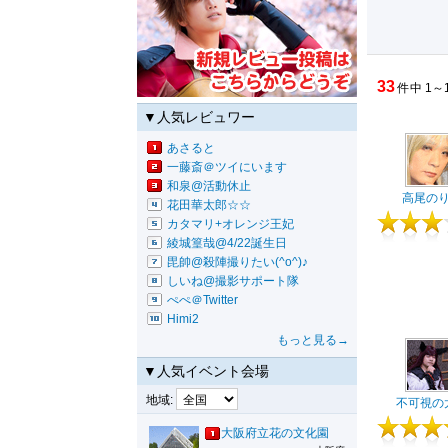
33
件中 1～
▼人気レビュワー
あさると
一藤斎＠ツイにいます
和泉@活動休止
高尾の
花田華太郎☆☆
カタマリ+オレンジ王妃
綾城篁哉@4/22誕生日
毘帥@殺陣撮りたい(^o^)♪
しいね@撮影サポート隊
ぺぺ＠Twitter
Himi2
もっと見る→
▼人気イベント会場
地域:
不可視の
大阪府立花の文化園