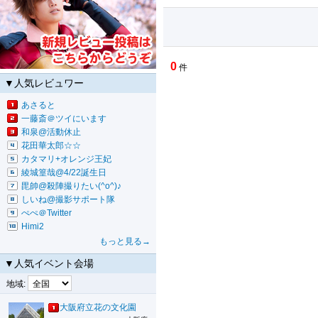
0
件
▼人気レビュワー
あさると
一藤斎＠ツイにいます
和泉@活動休止
花田華太郎☆☆
カタマリ+オレンジ王妃
綾城篁哉@4/22誕生日
毘帥@殺陣撮りたい(^o^)♪
しいね@撮影サポート隊
ぺぺ＠Twitter
Himi2
もっと見る→
▼人気イベント会場
地域:
大阪府立花の文化園