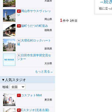
→続
大阪府
役に立っ
岡山市サウスヴィレッ
ジ
岡山県
1
件中 1件目
脇町うだつの町並み
徳島県
大理石村ロックハート
城
群馬県
日田市生涯学習交流セ
ンター
大分県
もっと見る→
▼人気スタジオ
地域:
コスフォトMint
東京都
Eスタジオ(北名古屋)