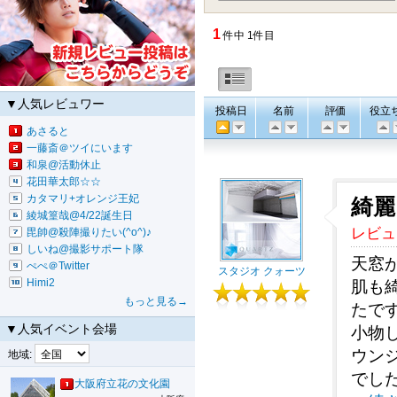
1
件中 1件目
▼人気レビュワー
投稿日
名前
評価
役立
あさると
一藤斎＠ツイにいます
和泉@活動休止
花田華太郎☆☆
カタマリ+オレンジ王妃
綺麗
綾城篁哉@4/22誕生日
レビュ
毘帥@殺陣撮りたい(^o^)♪
しいね@撮影サポート隊
天窓
ぺぺ＠Twitter
スタジオ クォーツ
Himi2
肌も
もっと見る→
たです
▼人気イベント会場
小物
ウン
地域:
でした
大阪府立花の文化園