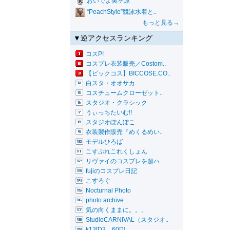
おいでよ美ヶ原
“PeachStyle”競泳水着と..
もっと見る→
▼逆アクセスランキング
コスP!
コスプレ衣装販売／Costom..
【ビックコス】BICCOSE.CO..
白スタ・オオサカ
コスチュームクローゼット..
スタジオ・クラシック
うぃっちたいむ!!
スタジオぽんぽこ
衣装製作販売『めくるめい..
モデルひろば
こすぷれこれくしょん
リヴァイのコスプレを超ハ..
fujiのコスプレ日記
こすろぐ
Nocturnal Photo
photo archive
気の向くままに。。。
StudioCARNIVAL（スタジオ..
k13[D3、60D]