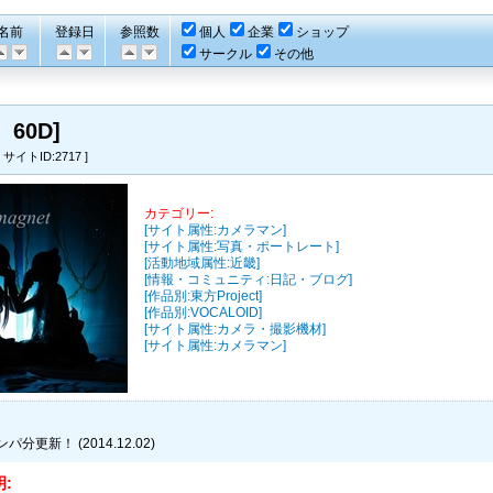
名前
登録日
参照数
個人
企業
ショップ
サークル
その他
、60D]
 サイトID:2717 ]
カテゴリー:
[サイト属性:カメラマン]
[サイト属性:写真・ポートレート]
[活動地域属性:近畿]
[情報・コミュニティ:日記・ブログ]
[作品別:東方Project]
[作品別:VOCALOID]
[サイト属性:カメラ・撮影機材]
[サイト属性:カメラマン]
分更新！ (2014.12.02)
: