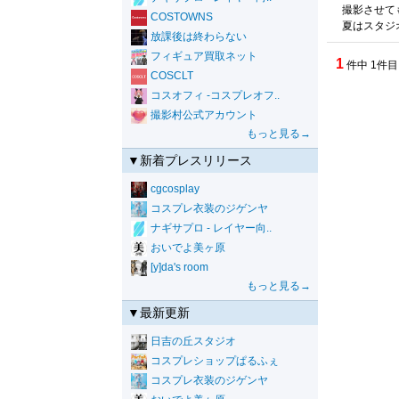
撮影させて
COSTOWNS
夏はスタジ
放課後は終わらない
フィギュア買取ネット
1
件中 1件目
COSCLT
コスオフィ -コスプレオフ..
撮影村公式アカウント
もっと見る→
▼新着プレスリリース
cgcosplay
コスプレ衣装のジゲンヤ
ナギサプロ - レイヤー向..
おいでよ美ヶ原
[y]da's room
もっと見る→
▼最新更新
日吉の丘スタジオ
コスプレショップぱるふぇ
コスプレ衣装のジゲンヤ