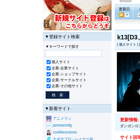
更新日
k13[D3
▼登録サイト検索
[ 個人サイト ] [
▼キーワードで探す
個人サイト
企業-企業サイト
企業-ショップサイト
企業-サークルサイト
企業-その他サイト
▼新着サイト
アニメラン
更新情報:
jammermfg
ダンガンロンパ
coslikesososo
サイト説明
ナギサプロ - レイヤー向..