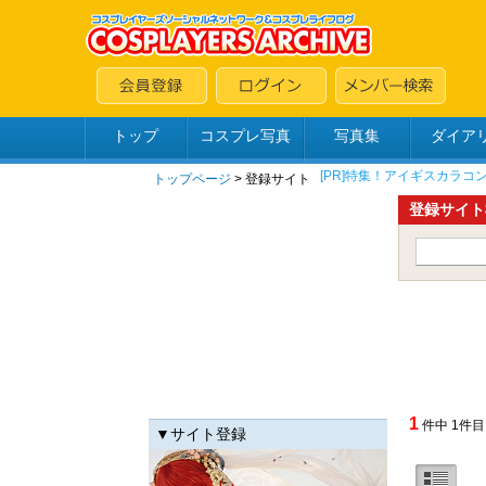
トップ
コスプレ写真
写真集
ダイア
トップページ
> 登録サイト
登録サイト
1
件中 1件目
▼サイト登録