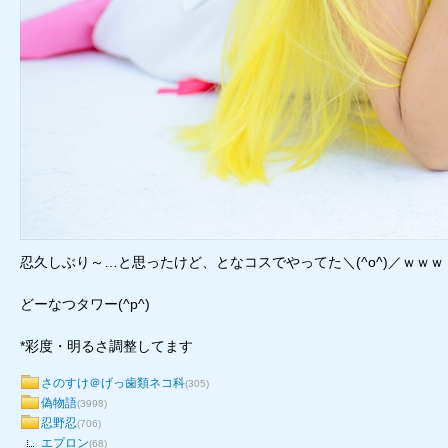
忍久しぶり～…と思ったけど、となコスでやってた＼(^o^)／ｗｗｗ
どーなつタワー(^p^)
*彩度・明るさ調整してます
さのすけ＠げっ歯類ネコ科
(305)
偽物語
(3998)
忍野忍
(706)
エプロン
(68)