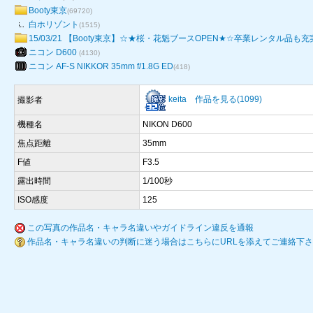
Booty東京
(69720)
白ホリゾント
(1515)
15/03/21 【Booty東京】☆★桜・花魁ブースOPEN★☆卒業レンタル品も充
ニコン D600
(4130)
ニコン AF-S NIKKOR 35mm f/1.8G ED
(418)
keita
作品を見る(1099)
撮影者
機種名
NIKON D600
焦点距離
35mm
F値
F3.5
露出時間
1/100秒
ISO感度
125
この写真の作品名・キャラ名違いやガイドライン違反を通報
作品名・キャラ名違いの判断に迷う場合はこちらにURLを添えてご連絡下