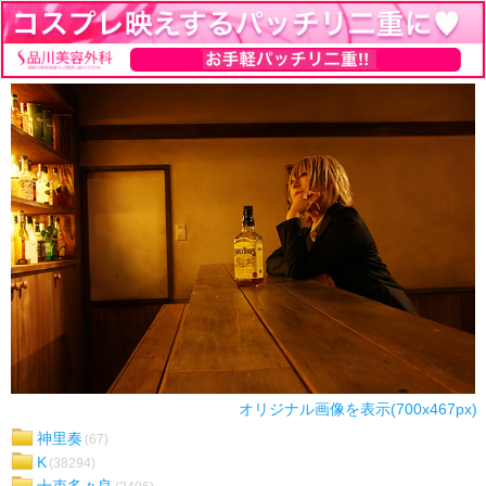
オリジナル画像を表示(700x467px)
神里奏
(67)
K
(38294)
十束多々良