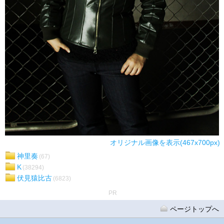
オリジナル画像を表示(467x700px)
神里奏
(67)
K
(38294)
伏見猿比古
(6823)
PR
ページトップへ