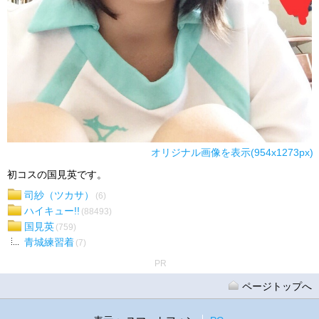
オリジナル画像を表示(954x1273px)
初コスの国見英です。
司紗（ツカサ）
(6)
ハイキュー!!
(88493)
国見英
(759)
青城練習着
(7)
PR
ページトップへ