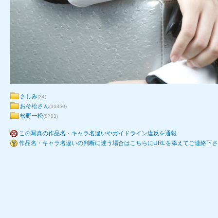
さしみ
(34)
おそ松さん
(36350)
松野一松
(8703)
この写真の作品名・キャラ名違いやガイドライン違反を通報
作品名・キャラ名違いの判断に迷う場合はこちらにURLを添えてご連絡下