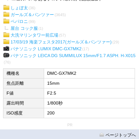
しょぼ太
(36)
ガールズ＆パンツァー
(3645)
ペパロニ
(99)
屋台 コック服
(1)
大洗マリンタワー前広場
(57)
17/03/19 海楽フェスタ2017(ガールズ＆パンツァー)
(29)
パナソニック LUMIX DMC-GX7MK2
(17)
パナソニック LEICA DG SUMMILUX 15mm/F1.7 ASPH. H-X015
(76)
機種名
DMC-GX7MK2
焦点距離
15mm
F値
F2.5
露出時間
1/800秒
ISO感度
200
PR
ページトップへ