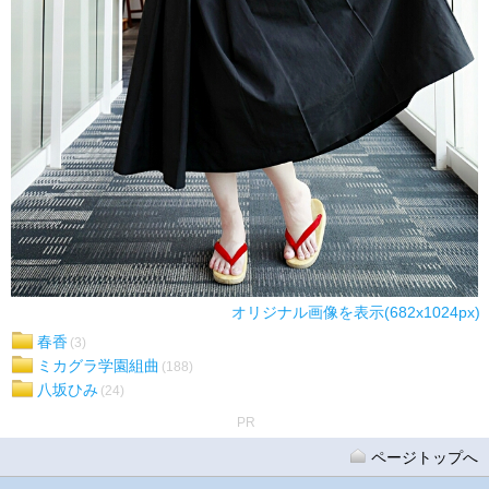
オリジナル画像を表示(682x1024px)
春香
(3)
ミカグラ学園組曲
(188)
八坂ひみ
(24)
PR
ページトップへ