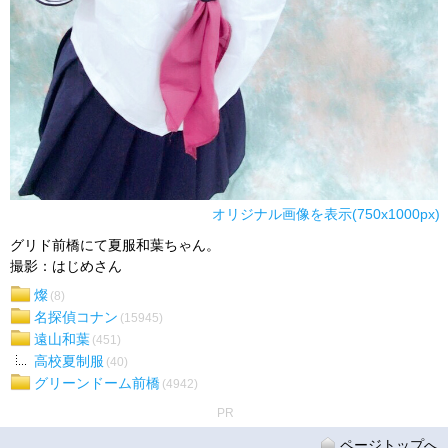
オリジナル画像を表示(750x1000px)
グリド前橋にて夏服和葉ちゃん。
撮影：はじめさん
燦
(8)
名探偵コナン
(15945)
遠山和葉
(451)
高校夏制服
(40)
グリーンドーム前橋
(4942)
PR
ページトップへ