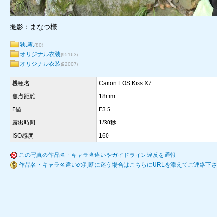
撮影：まなつ様
狭.霧.
(80)
オリジナル衣装
(95163)
オリジナル衣装
(92007)
機種名
Canon EOS Kiss X7
焦点距離
18mm
F値
F3.5
露出時間
1/30秒
ISO感度
160
この写真の作品名・キャラ名違いやガイドライン違反を通報
作品名・キャラ名違いの判断に迷う場合はこちらにURLを添えてご連絡下