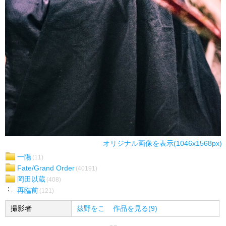
オリジナル画像を表示(1046x1568px)
一陽
(11)
Fate/Grand Order
(40191)
岡田以蔵
(408)
再臨前
(121)
撮影者
茲野をこ
作品を見る(9)