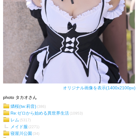
オリジナル画像を表示(1400x2100px)
photo タカオさん
燐桜(tw:莉音)
(386)
Re:ゼロから始める異世界生活
(10953)
レム
(5317)
メイド服
(2271)
寝屋川公園
(34)