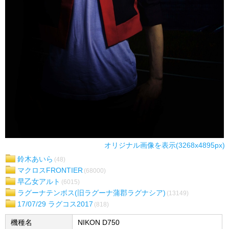
オリジナル画像を表示(3268x4895px)
鈴木あいら
(48)
マクロスFRONTIER
(68000)
早乙女アルト
(6015)
ラグーナテンボス(旧ラグーナ蒲郡ラグナシア)
(13149)
17/07/29 ラグコス2017
(818)
機種名
NIKON D750