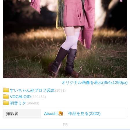
オリジナル画像を表示(854x1280px)
すいちゃん@プロフ必読
(1081)
VOCALOID
(320453)
初音ミク
(86683)
撮影者
Atsushi
作品を見る(2222)
PR