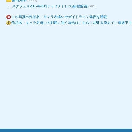
園田海未
(17813)
スクフェス2014年8月チャイナドレス編(覚醒後)
(998)
この写真の作品名・キャラ名違いやガイドライン違反を通報
作品名・キャラ名違いの判断に迷う場合はこちらにURLを添えてご連絡下