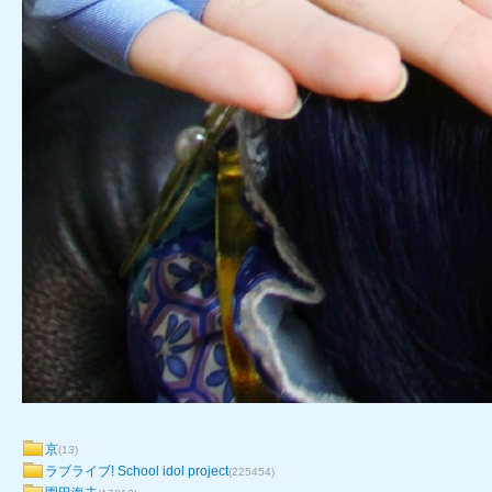
京
(13)
ラブライブ! School idol project
(225454)