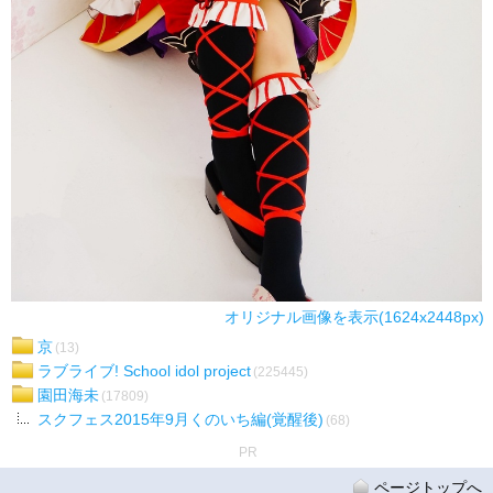
オリジナル画像を表示(1624x2448px)
京
(13)
ラブライブ! School idol project
(225445)
園田海未
(17809)
スクフェス2015年9月くのいち編(覚醒後)
(68)
PR
ページトップへ