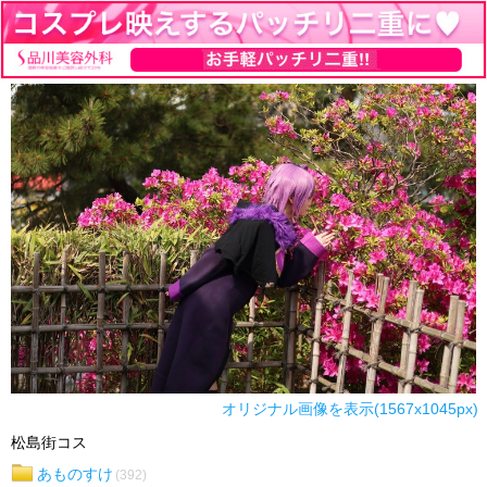
オリジナル画像を表示(1567x1045px)
松島街コス
あものすけ
(392)