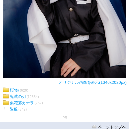
オリジナル画像を表示(1346x2020px)
桜*姫
(629)
鬼滅の刃
(12884)
栗花落カナヲ
(757)
隊服
(342)
PR
ページトップへ