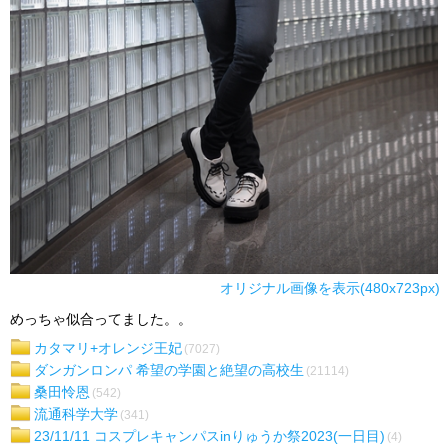
オリジナル画像を表示(480x723px)
めっちゃ似合ってました。。
カタマリ+オレンジ王妃
(7027)
ダンガンロンパ 希望の学園と絶望の高校生
(21114)
桑田怜恩
(542)
流通科学大学
(341)
23/11/11 コスプレキャンパスinりゅうか祭2023(一日目)
(4)