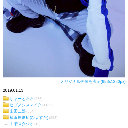
オリジナル画像を表示(853x1280px)
2019.01.13
しょーとろろ
(866)
ヒプノシスマイク
(11629)
山田二郎
(554)
横浜撮影所(ひよすた)
(553)
１階スタジオ
(18)