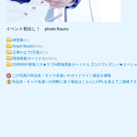
イベント初出し！ photo:Kauru
神里奏
(67)
Angel Beats!
(6696)
立華かなで(天使)
(672)
晴海客船ターミナル
(36919)
10/09/04 晴海コス★ラブin晴海客船ターミナル【コスプレダンパ★スペシ
この写真の作品名・キャラ名違いやガイドライン違反を通報
作品名・キャラ名違いの判断に迷う場合はこちらにURLを添えてご連絡下