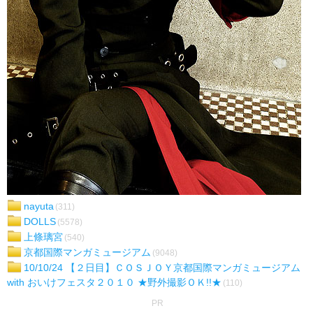
nayuta
(311)
DOLLS
(5578)
上條璃宮
(540)
京都国際マンガミュージアム
(9048)
10/10/24 【２日目】ＣＯＳＪＯＹ京都国際マンガミュージアム
with おいけフェスタ２０１０ ★野外撮影ＯＫ!!★
(110)
PR